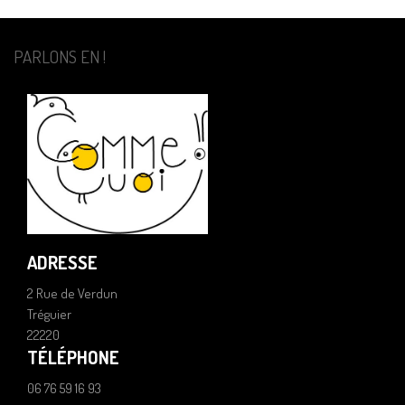
PARLONS EN !
ADRESSE
2 Rue de Verdun
Tréguier
22220
TÉLÉPHONE
06 76 59 16 93